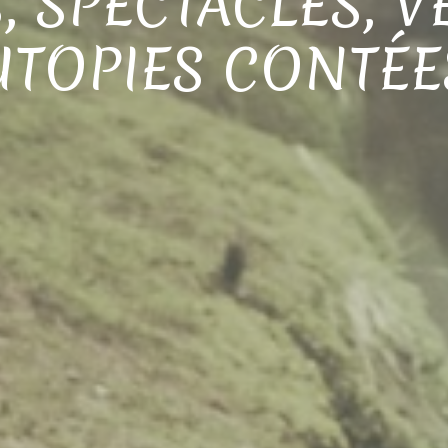
, SPECTACLES, VE
UTOPIES CONTÉE