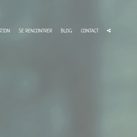
TION
SE RENCONTRER
BLOG
CONTACT