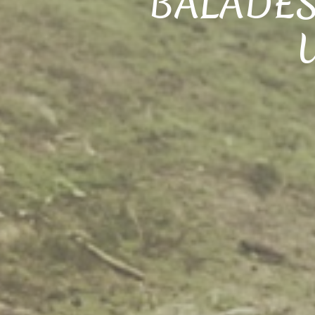
BALADES